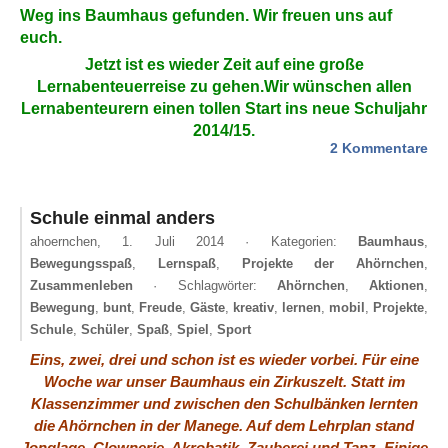
Weg ins Baumhaus gefunden. Wir freuen uns auf
euch.
Jetzt ist es wieder Zeit auf eine große
Lernabenteuerreise zu gehen.Wir wünschen allen
Lernabenteurern einen tollen Start ins neue Schuljahr
2014/15.
zu
2 Kommentare
En
wi
Sc
Schule einmal anders
:-)
ahoernchen,
1. Juli 2014
· Kategorien:
Baumhaus
,
Bewegungsspaß
,
Lernspaß
,
Projekte der Ahörnchen
,
Zusammenleben
· Schlagwörter:
Ahörnchen
,
Aktionen
,
Bewegung
,
bunt
,
Freude
,
Gäste
,
kreativ
,
lernen
,
mobil
,
Projekte
,
Schule
,
Schüler
,
Spaß
,
Spiel
,
Sport
Eins, zwei, drei und schon ist es wieder vorbei. Für eine
Woche war unser Baumhaus ein Zirkuszelt. Statt im
Klassenzimmer und zwischen den Schulbänken lernten
die Ahörnchen in der Manege. Auf dem Lehrplan stand
Jonglage, Clownerie, Akrobatik, Zauberei und Tanz. Einige