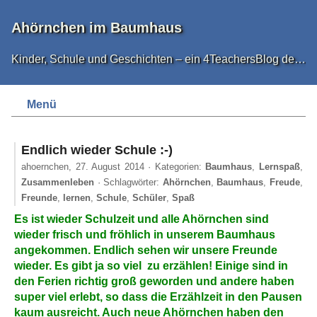
Ahörnchen im Baumhaus
Kinder, Schule und Geschichten – ein 4TeachersBlog der neugierig macht
Menü
Endlich wieder Schule :-)
ahoernchen,
27. August 2014
· Kategorien:
Baumhaus
,
Lernspaß
,
Zusammenleben
· Schlagwörter:
Ahörnchen
,
Baumhaus
,
Freude
,
Freunde
,
lernen
,
Schule
,
Schüler
,
Spaß
Es ist wieder Schulzeit und alle Ahörnchen sind
wieder frisch und fröhlich in unserem Baumhaus
angekommen. Endlich sehen wir unsere Freunde
wieder. Es gibt ja so viel zu erzählen!
Einige sind in
den Ferien richtig groß geworden und andere haben
super viel erlebt, so dass die Erzählzeit in den Pausen
kaum ausreicht. Auch neue Ahörnchen haben den