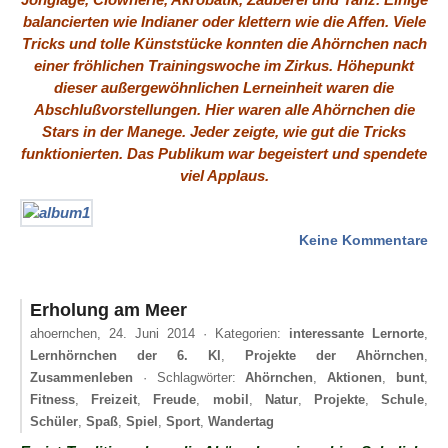
balancierten wie Indianer oder klettern wie die Affen. Viele
Tricks und tolle Künststücke konnten die Ahörnchen nach
einer fröhlichen Trainingswoche im Zirkus. Höhepunkt
dieser außergewöhnlichen Lerneinheit waren die
Abschlußvorstellungen. Hier waren alle Ahörnchen die
Stars in der Manege. Jeder zeigte, wie gut die Tricks
funktionierten. Das Publikum war begeistert und spendete
viel Applaus.
zu
Keine Kommentare
Sc
ei
an
Erholung am Meer
ahoernchen,
24. Juni 2014
· Kategorien:
interessante Lernorte
,
Lernhörnchen der 6. Kl
,
Projekte der Ahörnchen
,
Zusammenleben
· Schlagwörter:
Ahörnchen
,
Aktionen
,
bunt
,
Fitness
,
Freizeit
,
Freude
,
mobil
,
Natur
,
Projekte
,
Schule
,
Schüler
,
Spaß
,
Spiel
,
Sport
,
Wandertag