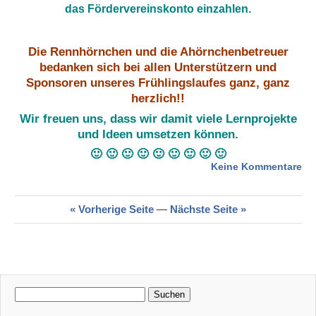
das Fördervereinskonto einzahlen.
Die Rennhörnchen und die Ahörnchenbetreuer
bedanken sich bei allen Unterstützern und
Sponsoren unseres Frühlingslaufes ganz, ganz
herzlich!!
Wir freuen uns, dass wir damit viele Lernprojekte
und Ideen umsetzen können.
🙂
🙂
🙂
🙂
🙂
🙂
🙂
🙂
🙂
zu
Keine Kommentare
Da
de
« Vorherige Seite
—
Nächste Seite »
Re
an
die
Sp
Suchen
nach: