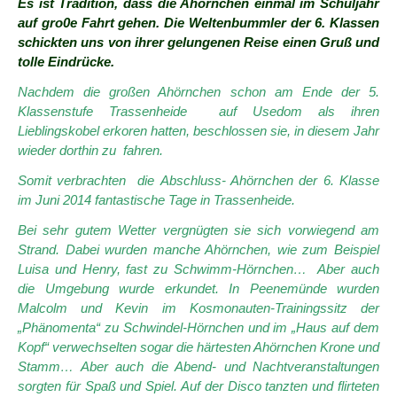
Es ist Tradition, dass die Ahörnchen einmal im Schuljahr
auf gro0e Fahrt gehen. Die Weltenbummler der 6. Klassen
schickten uns von ihrer gelungenen Reise einen Gruß und
tolle Eindrücke.
Nachdem die großen Ahörnchen schon am Ende der 5.
Klassenstufe Trassenheide auf Usedom als ihren
Lieblingskobel erkoren hatten, beschlossen sie, in diesem Jahr
wieder dorthin zu fahren.
Somit verbrachten die Abschluss- Ahörnchen der 6. Klasse
im Juni 2014 fantastische Tage in Trassenheide.
Bei sehr gutem Wetter vergnügten sie sich vorwiegend am
Strand. Dabei wurden manche Ahörnchen, wie zum Beispiel
Luisa und Henry, fast zu Schwimm-Hörnchen… Aber auch
die Umgebung wurde erkundet. In Peenemünde wurden
Malcolm und Kevin im Kosmonauten-Trainingssitz der
„Phänomenta“ zu Schwindel-Hörnchen und im „Haus auf dem
Kopf“ verwechselten sogar die härtesten Ahörnchen Krone und
Stamm… Aber auch die Abend- und Nachtveranstaltungen
sorgten für Spaß und Spiel. Auf der Disco tanzten und flirteten