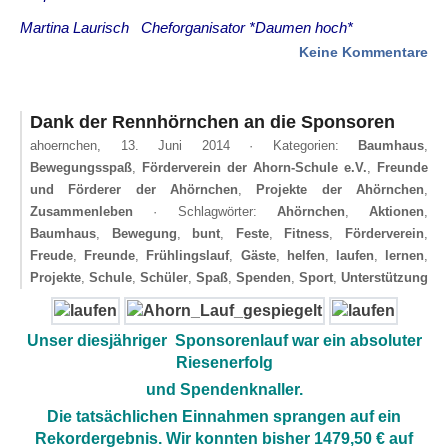
Martina Laurisch Cheforganisator *Daumen hoch*
zu
Keine Kommentare
Vo
20
Dank der Rennhörnchen an die Sponsoren
ahoernchen,
13. Juni 2014
· Kategorien:
Baumhaus
,
Bewegungsspaß
,
Förderverein der Ahorn-Schule e.V.
,
Freunde
und Förderer der Ahörnchen
,
Projekte der Ahörnchen
,
Zusammenleben
· Schlagwörter:
Ahörnchen
,
Aktionen
,
Baumhaus
,
Bewegung
,
bunt
,
Feste
,
Fitness
,
Förderverein
,
Freude
,
Freunde
,
Frühlingslauf
,
Gäste
,
helfen
,
laufen
,
lernen
,
Projekte
,
Schule
,
Schüler
,
Spaß
,
Spenden
,
Sport
,
Unterstützung
Unser diesjähriger Sponsorenlauf war ein absoluter
Riesenerfolg
und Spendenknaller.
Die tatsächlichen Einnahmen sprangen auf ein
Rekordergebnis. Wir konnten bisher 1479,50 € auf