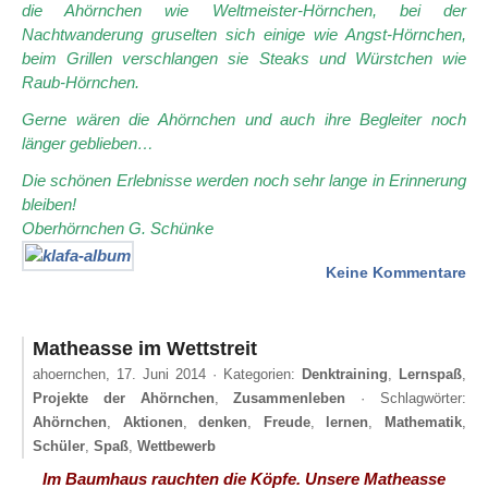
die Ahörnchen wie Weltmeister-Hörnchen, bei der
Nachtwanderung gruselten sich einige wie Angst-Hörnchen,
beim Grillen verschlangen sie Steaks und Würstchen wie
Raub-Hörnchen.
Gerne wären die Ahörnchen und auch ihre Begleiter noch
länger geblieben…
Die schönen Erlebnisse werden noch sehr lange in Erinnerung
bleiben!
Oberhörnchen G. Schünke
zu
Keine Kommentare
Er
am
Me
Matheasse im Wettstreit
ahoernchen,
17. Juni 2014
· Kategorien:
Denktraining
,
Lernspaß
,
Projekte der Ahörnchen
,
Zusammenleben
· Schlagwörter:
Ahörnchen
,
Aktionen
,
denken
,
Freude
,
lernen
,
Mathematik
,
Schüler
,
Spaß
,
Wettbewerb
Im Baumhaus rauchten die Köpfe. Unsere Matheasse