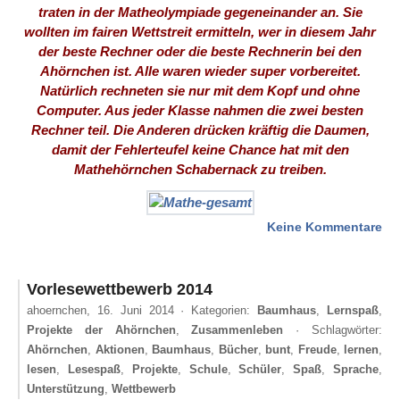
traten in der Matheolympiade gegeneinander an. Sie
wollten im fairen Wettstreit ermitteln, wer in diesem Jahr
der beste Rechner oder die beste Rechnerin bei den
Ahörnchen ist.
Alle waren wieder super vorbereitet.
Natürlich rechneten sie nur mit dem Kopf und ohne
Computer.
Aus jeder Klasse nahmen die zwei besten
Rechner teil. Die Anderen drücken kräftig die Daumen,
damit der Fehlerteufel keine Chance hat mit den
Mathehörnchen Schabernack zu treiben.
zu
Keine Kommentare
Ma
im
Wet
Vorlesewettbewerb 2014
ahoernchen,
16. Juni 2014
· Kategorien:
Baumhaus
,
Lernspaß
,
Projekte der Ahörnchen
,
Zusammenleben
· Schlagwörter:
Ahörnchen
,
Aktionen
,
Baumhaus
,
Bücher
,
bunt
,
Freude
,
lernen
,
lesen
,
Lesespaß
,
Projekte
,
Schule
,
Schüler
,
Spaß
,
Sprache
,
Unterstützung
,
Wettbewerb