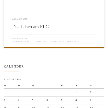
ALLGEMEIN
Das Leben am FLG
von
timgleicke
Veröffentlicht am
12. Januar 2022
Aktualisiert
20. Januar 2022
KALENDER
AUGUST 2026
M
D
M
D
F
S
S
1
2
3
4
5
6
7
8
9