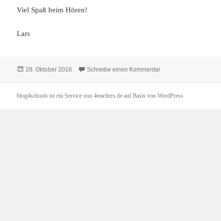
Viel Spaß beim Hören!
Lars
Veröffentlicht
zu WKS-PODCAST der 
28. Oktober 2016
Schreibe einen Kommentar
am
blog4schools
ist ein Service von
4teachers.de
auf Basis von
WordPress