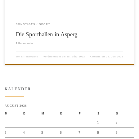
SONSTIGES
SPORT
Die Sporthallen in Asperg
1 Kommentar
von
kiliankoehne
Veröffentlicht am
28. März 2022
Aktualisiert
29. Juli 2022
KALENDER
AUGUST 2026
M
D
M
D
F
S
S
1
2
3
4
5
6
7
8
9