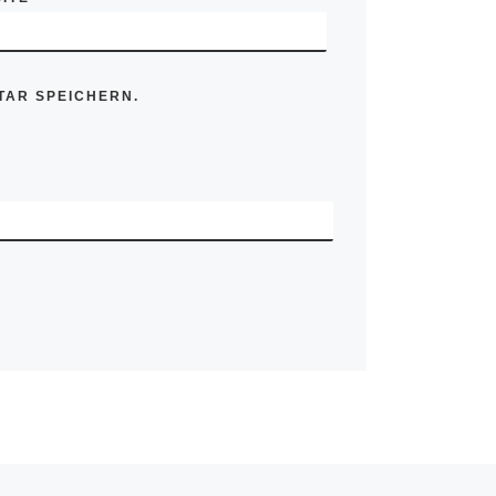
TAR SPEICHERN.
Näc