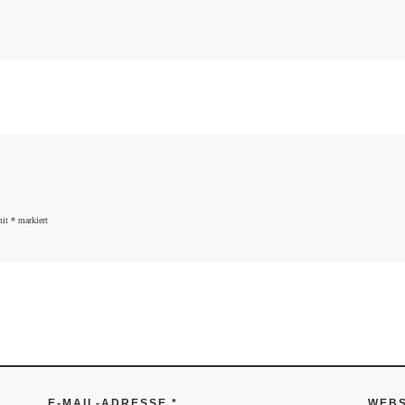
mit
*
markiert
E-MAIL-ADRESSE
*
WEBS