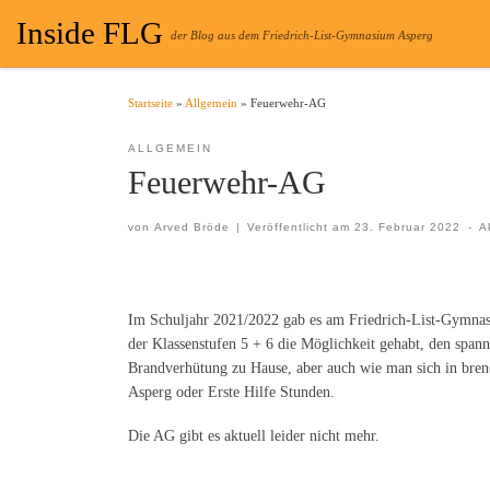
Inside FLG
Zum Inhalt springen
der Blog aus dem Friedrich-List-Gymnasium Asperg
Startseite
»
Allgemein
»
Feuerwehr-AG
ALLGEMEIN
Feuerwehr-AG
von
Arved Bröde
|
Veröffentlicht am
23. Februar 2022
-
A
Im Schuljahr 2021/2022 gab es am Friedrich-List-Gymnas
der Klassenstufen 5 + 6 die Möglichkeit gehabt, den spa
Brandverhütung zu Hause, aber auch wie man sich in bren
Asperg oder Erste Hilfe Stunden.
Die AG gibt es aktuell leider nicht mehr.