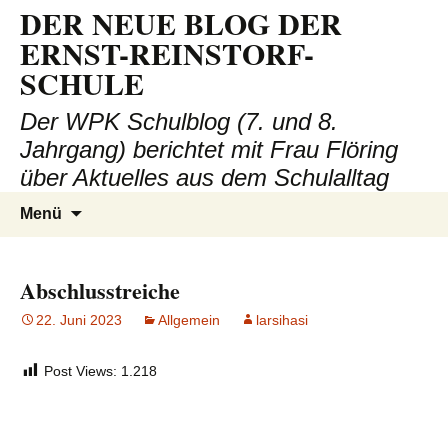
DER NEUE BLOG DER
ERNST-REINSTORF-
SCHULE
Der WPK Schulblog (7. und 8.
Jahrgang) berichtet mit Frau Flöring
über Aktuelles aus dem Schulalltag
Zum
Suchen
Menü
Inhalt
nach:
springen
Abschlusstreiche
22. Juni 2023
Allgemein
larsihasi
Post Views:
1.218