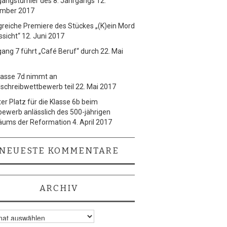
angsturnier des 8. Jahrgangs
12.
mber 2017
greiche Premiere des Stückes „(K)ein Mord
ssicht“
12. Juni 2017
ang 7 führt „Café Beruf“ durch
22. Mai
lasse 7d nimmt an
schreibwettbewerb teil
22. Mai 2017
er Platz für die Klasse 6b beim
ewerb anlässlich des 500-jährigen
läums der Reformation
4. April 2017
NEUESTE KOMMENTARE
ARCHIV
v