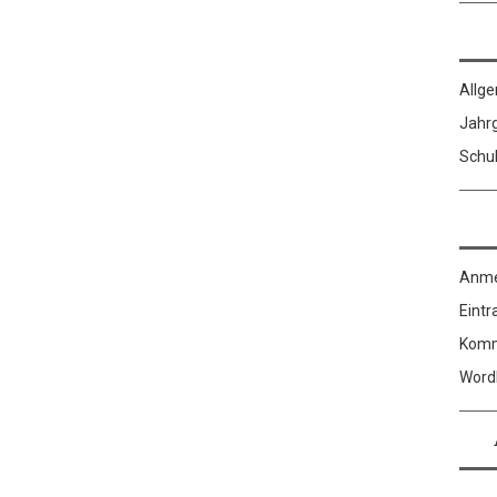
Allg
Jahr
Schu
Anme
Eintr
Komm
Word