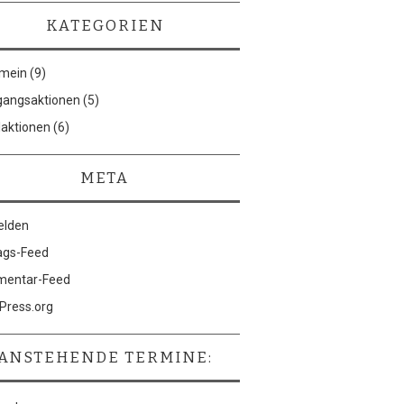
KATEGORIEN
emein
(9)
gangsaktionen
(5)
laktionen
(6)
META
lden
ags-Feed
entar-Feed
Press.org
ANSTEHENDE TERMINE: