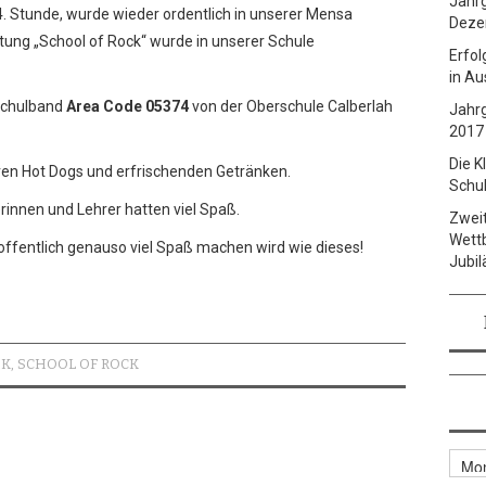
Jahrg
 4. Stunde, wurde wieder ordentlich in unserer Mensa
Deze
altung „School of Rock“ wurde in unserer Schule
Erfol
in Au
Schulband
Area Code 05374
von der Oberschule Calberlah
Jahrg
2017
Die K
eren Hot Dogs und erfrischenden Getränken.
Schul
rinnen und Lehrer hatten viel Spaß.
Zweit
Wettb
offentlich genauso viel Spaß machen wird wie dieses!
Jubi
IK
,
SCHOOL OF ROCK
Archi