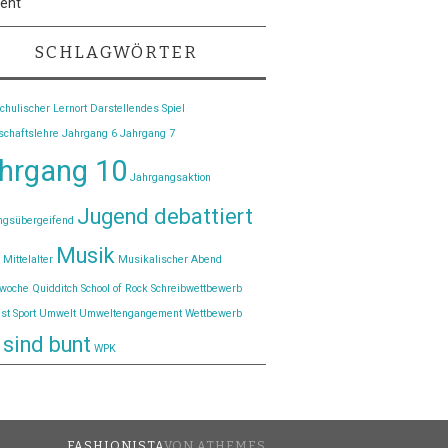
vent
SCHLAGWÖRTER
chulischer Lernort
Darstellendes Spiel
schaftslehre
Jahrgang 6
Jahrgang 7
hrgang 10
Jahrgangsaktion
Jugend debattiert
ngsübergeifend
Musik
Mittelalter
Musikalischer Abend
twoche
Quidditch
School of Rock
Schreibwettbewerb
est
Sport
Umwelt
Umweltengangement
Wettbewerb
 sind bunt
WPK
FASHIONISTA
VON ATHEMES