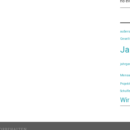
no e
außers
Gesell
Ja
jahrga
Mensa
Projek
Schulf
Wir
VORBEHALTEN.