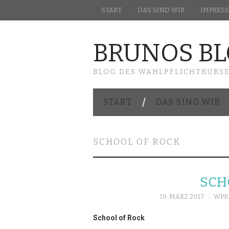
START
DAS SIND WIR
IMPRES
BRUNOS B
BLOG DES WAHLPFLICHTKURS
START
DAS SIND WIR
SCHOOL OF ROCK
SCH
19. MÄRZ 2017
WPK
School of Rock