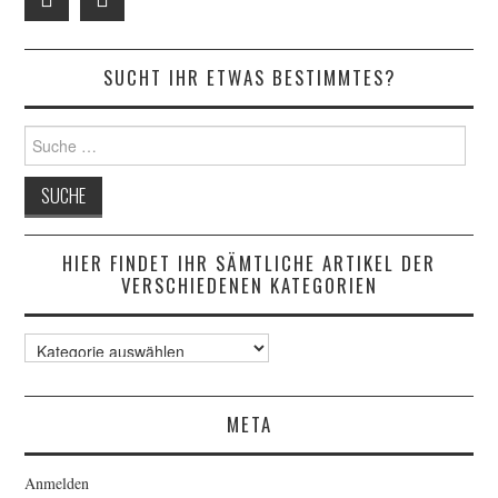
SUCHT IHR ETWAS BESTIMMTES?
Suche
nach:
HIER FINDET IHR SÄMTLICHE ARTIKEL DER
VERSCHIEDENEN KATEGORIEN
Hier
findet
ihr
sämtliche
META
Artikel
der
verschiedenen
Anmelden