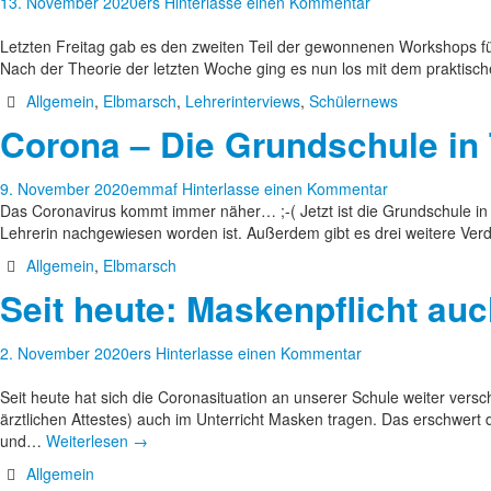
13. November 2020
ers
Hinterlasse einen Kommentar
Letzten Freitag gab es den zweiten Teil der gewonnenen Workshops fü
Nach der Theorie der letzten Woche ging es nun los mit dem praktisc
Allgemein
,
Elbmarsch
,
Lehrerinterviews
,
Schülernews
Corona – Die Grundschule in 
9. November 2020
emmaf
Hinterlasse einen Kommentar
Das Coronavirus kommt immer näher… ;-( Jetzt ist die Grundschule in 
Lehrerin nachgewiesen worden ist. Außerdem gibt es drei weitere Ver
Allgemein
,
Elbmarsch
Seit heute: Maskenpflicht au
2. November 2020
ers
Hinterlasse einen Kommentar
Seit heute hat sich die Coronasituation an unserer Schule weiter vers
ärztlichen Attestes) auch im Unterricht Masken tragen. Das erschwert
und…
Weiterlesen
→
Allgemein