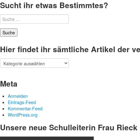
Sucht ihr etwas Bestimmtes?
Suche
nach:
Hier findet ihr sämtliche Artikel der
Hier
findet
ihr
sämtliche
Meta
Artikel
der
Anmelden
verschiedenen
Eintrags-Feed
Kategorien
Kommentar-Feed
WordPress.org
Unsere neue Schulleiterin Frau Rieck