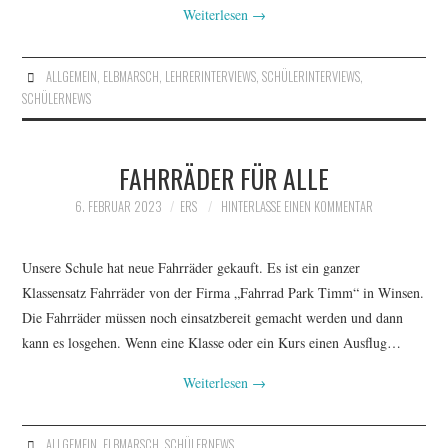
Weiterlesen
→
AUSFLÜGE
ALLGEMEIN
,
ELBMARSCH
,
LEHRERINTERVIEWS
,
SCHÜLERINTERVIEWS
,
SOFA-INTERVIEWS
SCHÜLERNEWS
FAHRRÄDER FÜR ALLE
6. FEBRUAR 2023
ERS
HINTERLASSE EINEN KOMMENTAR
Unsere Schule hat neue Fahrräder gekauft. Es ist ein ganzer
Klassensatz Fahrräder von der Firma „Fahrrad Park Timm“ in Winsen.
Die Fahrräder müssen noch einsatzbereit gemacht werden und dann
kann es losgehen. Wenn eine Klasse oder ein Kurs einen Ausflug…
Weiterlesen
→
ALLGEMEIN
,
ELBMARSCH
,
SCHÜLERNEWS