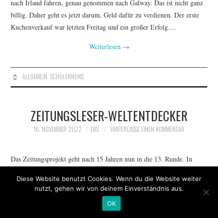
nach Irland fahren, genau genommen nach Galway. Das ist nicht ganz
billig. Daher geht es jetzt darum, Geld dafür zu verdienen. Der erste
Kuchenverkauf war letzten Freitag und ein großer Erfolg.…
Weiterlesen
→
ALLGEMEIN
,
SCHÜLERNEWS
ZEITUNGSLESER-WELTENTDECKER
16. NOVEMBER 2022
ERS
HINTERLASSE EINEN KOMMENTAR
Das Zeitungsprojekt geht nach 15 Jahren nun in die 13. Runde. In
diesem Jahr nehmen die H7, die R7a und die R7b teil. Alle drei
Diese Website benutzt Cookies. Wenn du die Website weiter
Klassen bekommen in den nächsten fünf Wochen täglich die
nutzt, gehen wir von deinem Einverständnis aus.
Lüneburger Landeszeitung, führen dazu ein Lesetagebuch…
OK
Weiterlesen
→