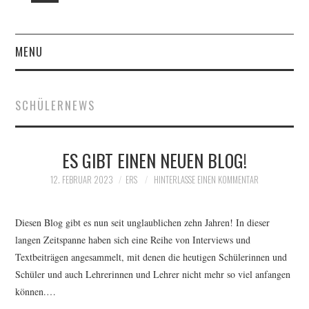
MENU
START
SCHÜLERNEWS
DAS SIND WIR – DER
WPK SCHULBLOG MIT
ES GIBT EINEN NEUEN BLOG!
12. FEBRUAR 2023
ERS
HINTERLASSE EINEN KOMMENTAR
FRAU FLÖRING
Diesen Blog gibt es nun seit unglaublichen zehn Jahren! In dieser
FOTOALBUM: FOTOS SEIT
langen Zeitspanne haben sich eine Reihe von Interviews und
Textbeiträgen angesammelt, mit denen die heutigen Schülerinnen und
2014
Schüler und auch Lehrerinnen und Lehrer nicht mehr so viel anfangen
können.…
KLASSENFAHRTEN UND