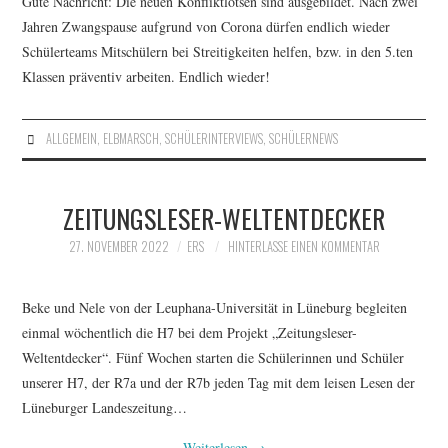
Gute Nachricht: Die neuen Konfliktlotsen sind ausgebildet. Nach zwei
Jahren Zwangspause aufgrund von Corona dürfen endlich wieder
Schülerteams Mitschülern bei Streitigkeiten helfen, bzw. in den 5.ten
Klassen präventiv arbeiten. Endlich wieder!
ALLGEMEIN
,
ELBMARSCH
,
SCHÜLERINTERVIEWS
,
SCHÜLERNEWS
ZEITUNGSLESER-WELTENTDECKER
27. NOVEMBER 2022
ERS
HINTERLASSE EINEN KOMMENTAR
Beke und Nele von der Leuphana-Universität in Lüneburg begleiten
einmal wöchentlich die H7 bei dem Projekt „Zeitungsleser-
Weltentdecker“. Fünf Wochen starten die Schülerinnen und Schüler
unserer H7, der R7a und der R7b jeden Tag mit dem leisen Lesen der
Lüneburger Landeszeitung…
Weiterlesen
→