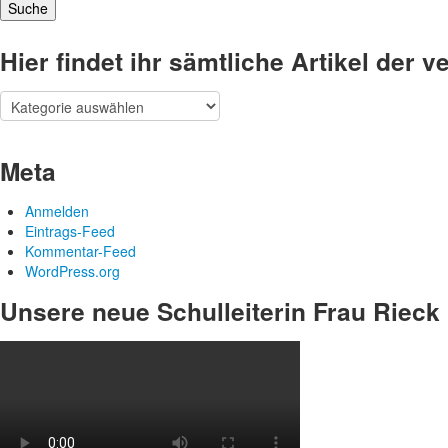
Hier findet ihr sämtliche Artikel der
Hier
findet
ihr
sämtliche
Meta
Artikel
der
Anmelden
verschiedenen
Eintrags-Feed
Kategorien
Kommentar-Feed
WordPress.org
Unsere neue Schulleiterin Frau Rieck