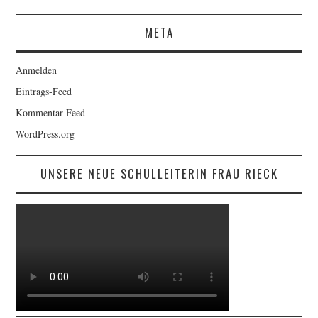
ihr
sämtliche
META
Artikel
der
verschiedenen
Anmelden
Kategorien
Eintrags-Feed
Kommentar-Feed
WordPress.org
UNSERE NEUE SCHULLEITERIN FRAU RIECK