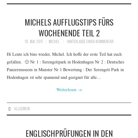
AUSFLÜGE
MICHELS AUFFLUGSTIPS FÜRS
SOFA-INTERVIEWS
WOCHENENDE TEIL 2
19. MAI 2017
MICHEL
HINTERLASSE EINEN KOMMENTAR
Hi Leute ich bins wieder, Michel. Ich hoffe der erste Teil hat euch
gefallen. 🙂 Nr 1 : Serengetipark in Hodenhagen Nr 2 : Deutsches
Panzermuseem in Munster Nr 1 Bewertung : Der Serengeti Park in
Hodenhagen ist sehr spannend und geeignet für alle…
Weiterlesen
→
ALLGEMEIN
ENGLISCHPRÜFUNGEN IN DEN