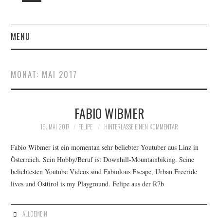
MENU
START
MONAT:
MAI 2017
DAS SIND WIR – DER
WPK SCHULBLOG MIT
FABIO WIBMER
19. MAI 2017
FELIPE
HINTERLASSE EINEN KOMMENTAR
FRAU FLÖRING
Fabio Wibmer ist ein momentan sehr beliebter Youtuber aus Linz in
FOTOALBUM: FOTOS SEIT
Österreich. Sein Hobby/Beruf ist Downhill-Mountainbiking. Seine
beliebtesten Youtube Videos sind Fabiolous Escape, Urban Freeride
2014
lives und Osttirol is my Playground. Felipe aus der R7b
KLASSENFAHRTEN UND
ALLGEMEIN