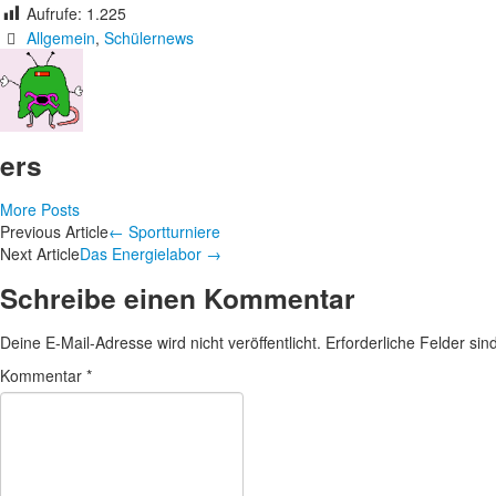
Aufrufe:
1.225
Allgemein
,
Schülernews
ers
More Posts
Artikel-
Previous Article
←
Sportturniere
Next Article
Das Energielabor
→
Navigation
Schreibe einen Kommentar
Deine E-Mail-Adresse wird nicht veröffentlicht.
Erforderliche Felder sin
Kommentar
*