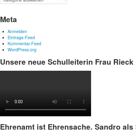
findet
ihr
sämtliche
Meta
Artikel
der
Anmelden
verschiedenen
Eintrags-Feed
Kategorien
Kommentar-Feed
WordPress.org
Unsere neue Schulleiterin Frau Rieck
Ehrenamt ist Ehrensache. Sandro als 