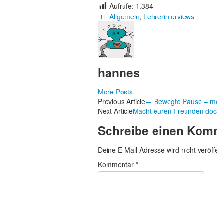
Aufrufe:
1.384
Allgemein
,
Lehrerinterviews
hannes
More Posts
Artikel-
Previous Article
←
Bewegte Pause – mel
Next Article
Macht euren Freunden doc
Navigation
Schreibe einen Kom
Deine E-Mail-Adresse wird nicht veröffe
Kommentar
*