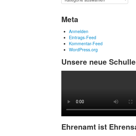
findet
ihr
sämtliche
Meta
Artikel
der
Anmelden
verschiedenen
Eintrags-Feed
Kategorien
Kommentar-Feed
WordPress.org
Unsere neue Schullei
Ehrenamt ist Ehrens