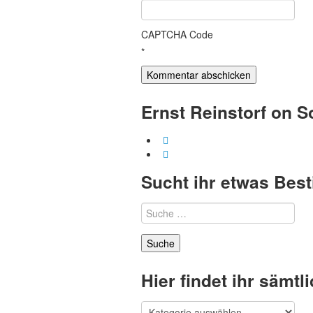
CAPTCHA Code
*
Ernst Reinstorf on S
Sucht ihr etwas Bes
Suche
nach:
Hier findet ihr sämt
Hier