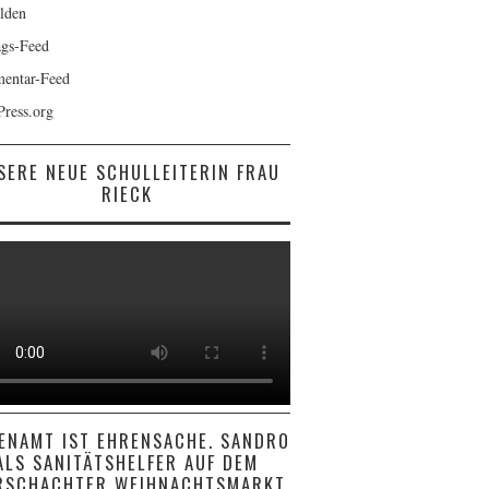
hiedenen
lden
orien
ags-Feed
entar-Feed
ress.org
SERE NEUE SCHULLEITERIN FRAU
RIECK
ENAMT IST EHRENSACHE. SANDRO
ALS SANITÄTSHELFER AUF DEM
RSCHACHTER WEIHNACHTSMARKT