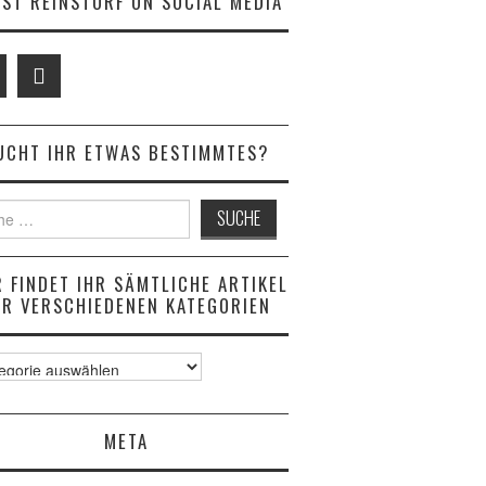
ST REINSTORF ON SOCIAL MEDIA
UCHT IHR ETWAS BESTIMMTES?
R FINDET IHR SÄMTLICHE ARTIKEL
ER VERSCHIEDENEN KATEGORIEN
iche
META
l