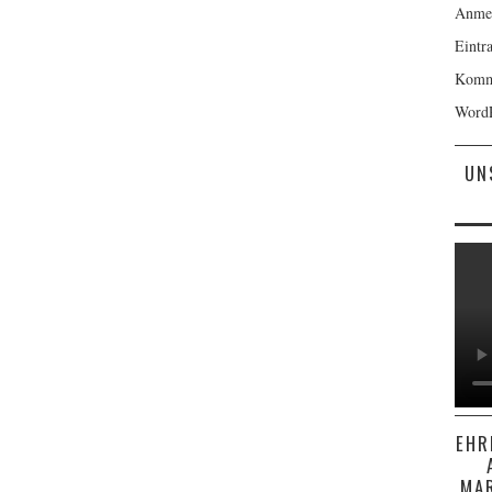
versc
Anme
Kateg
Eintr
Komm
WordP
UN
EHR
MA