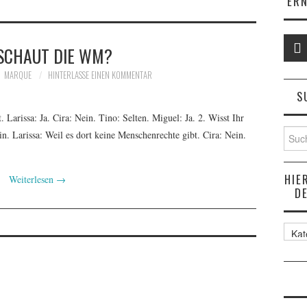
ERN
SCHAUT DIE WM?
MARQUE
HINTERLASSE EINEN KOMMENTAR
S
Larissa: Ja. Cira: Nein. Tino: Selten. Miguel: Ja. 2. Wisst Ihr
Suche
. Larissa: Weil es dort keine Menschenrechte gibt. Cira: Nein.
nach:
HIE
Weiterlesen
→
D
Hier
findet
ihr
sämtl
Artike
der