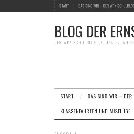
START
DAS SIND WIR – DER WPK SCHULBLOG
BLOG DER ERN
DER WPK SCHULBLOG (7. UND 8. JAHR
START
DAS SIND WIR – DER
KLASSENFAHRTEN UND AUSFLÜGE