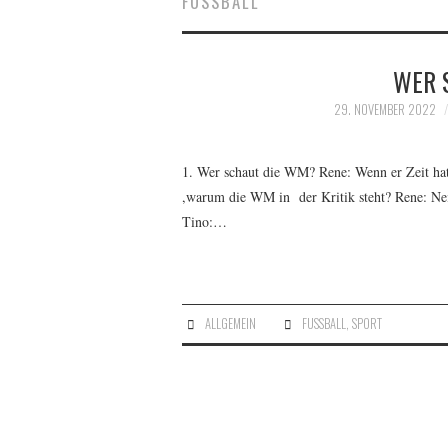
FUSSBALL
WER 
29. NOVEMBER 2022
1. Wer schaut die WM? Rene: Wenn er Zeit hat. 
,warum die WM in der Kritik steht? Rene: Nein
Tino:…
ALLGEMEIN
FUSSBALL
,
SPORT