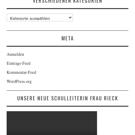
VERSCHIEDENEN KATEGORIEN
Hier
findet
ihr
sämtliche
META
Artikel
der
verschiedenen
Anmelden
Kategorien
Eintrags-Feed
Kommentar-Feed
WordPress.org
UNSERE NEUE SCHULLEITERIN FRAU RIECK