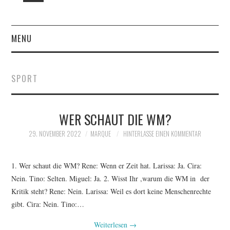
MENU
START
SPORT
DAS SIND WIR – DER
WPK SCHULBLOG MIT
WER SCHAUT DIE WM?
29. NOVEMBER 2022
MARQUE
HINTERLASSE EINEN KOMMENTAR
FRAU FLÖRING
1. Wer schaut die WM? Rene: Wenn er Zeit hat. Larissa: Ja. Cira:
FOTOALBUM: FOTOS SEIT
Nein. Tino: Selten. Miguel: Ja. 2. Wisst Ihr ,warum die WM in der
Kritik steht? Rene: Nein. Larissa: Weil es dort keine Menschenrechte
2014
gibt. Cira: Nein. Tino:…
KLASSENFAHRTEN UND
Weiterlesen
→