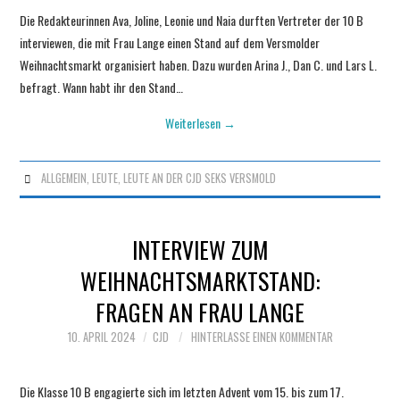
Die Redakteurinnen Ava, Joline, Leonie und Naia durften Vertreter der 10 B
interviewen, die mit Frau Lange einen Stand auf dem Versmolder
Weihnachtsmarkt organisiert haben. Dazu wurden Arina J., Dan C. und Lars L.
befragt. Wann habt ihr den Stand…
Weiterlesen
→
ALLGEMEIN
,
LEUTE, LEUTE AN DER CJD SEKS VERSMOLD
INTERVIEW ZUM
WEIHNACHTSMARKTSTAND:
FRAGEN AN FRAU LANGE
10. APRIL 2024
CJD
HINTERLASSE EINEN KOMMENTAR
Die Klasse 10 B engagierte sich im letzten Advent vom 15. bis zum 17.