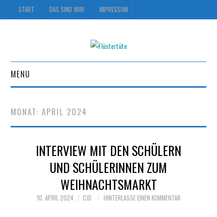
START
DAS SIND WIR!
IMPRESSUM
MENU
START
MONAT:
APRIL 2024
DAS SIND WIR!
INTERVIEW MIT DEN SCHÜLERN
IMPRESSUM
UND SCHÜLERINNEN ZUM
WEIHNACHTSMARKT
10. APRIL 2024
CJD
HINTERLASSE EINEN KOMMENTAR