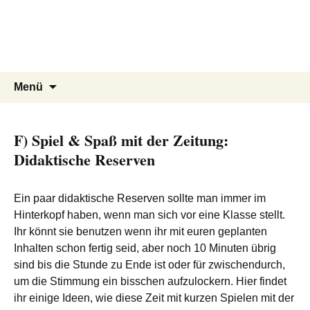
Zeitungsleser-Weltentdecker
Ein Projekt zur Förderung der
Lesekompetenz
Zum
Suchen
Menü
Inhalt
nach:
springen
F) Spiel & Spaß mit der Zeitung:
Didaktische Reserven
Ein paar didaktische Reserven sollte man immer im
Hinterkopf haben, wenn man sich vor eine Klasse stellt.
Ihr könnt sie benutzen wenn ihr mit euren geplanten
Inhalten schon fertig seid, aber noch 10 Minuten übrig
sind bis die Stunde zu Ende ist oder für zwischendurch,
um die Stimmung ein bisschen aufzulockern. Hier findet
ihr einige Ideen, wie diese Zeit mit kurzen Spielen mit der