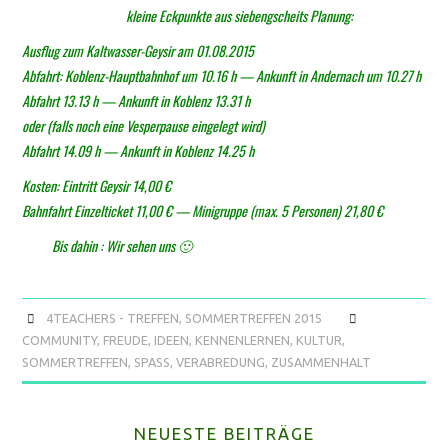
kleine Eckpunkte aus siebengscheits Planung:
Ausflug zum Kaltwasser-Geysir am 01.08.2015
Abfahrt: Koblenz-Hauptbahnhof um 10.16 h — Ankunft in Andernach um 10.27 h
Abfahrt 13.13 h — Ankunft in Koblenz 13.31 h
oder (falls noch eine Vesperpause eingelegt wird)
Abfahrt 14.09 h — Ankunft in Koblenz 14.25 h
Kosten: Eintritt Geysir 14,00 €
Bahnfahrt Einzelticket 11,00 € — Minigruppe (max. 5 Personen) 21,80 €
Bis dahin : Wir sehen uns 🙂
4TEACHERS - TREFFEN
,
SOMMERTREFFEN 2015
COMMUNITY
,
FREUDE
,
IDEEN
,
KENNENLERNEN
,
KULTUR
,
SOMMERTREFFEN
,
SPASS
,
VERABREDUNG
,
ZUSAMMENHALT
NEUESTE BEITRÄGE