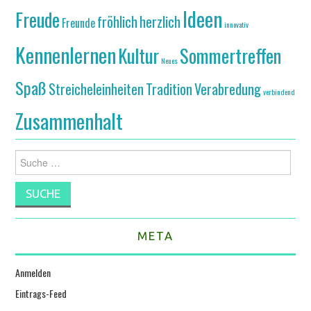
Ideen
Freude
fröhlich
herzlich
Freunde
innovativ
Kennenlernen
Kultur
Sommertreffen
Neues
Spaß
Streicheleinheiten
Tradition
Verabredung
verbindend
Zusammenhalt
Suche
nach:
META
Anmelden
Eintrags-Feed