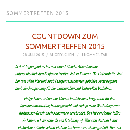
STARTSEITE
SOMMERTREFFEN 2015
WWW.4TEACHERS.DE
SOMMERTREFFEN
COUNTDOWN ZUM
SOMMERTREFFEN 2015
SOMMERTREFFEN
28. JULI 2015
AHOERNCHEN
1 KOMMENTAR
2019
In drei Tagen geht es los und viele fröhliche 4teachers aus
unterschiedlichsten Regionen treffen sich in Koblenz. Die Unterkünfte sind
BESUCHERTIPPS
bei fast allen klar und auch Fahrgemeinschaften gebildet. Jetzt beginnt
auch die Feinplanung für die individuellen und kulturellen Vorhaben.
Einige haben schon
ein kleines touristisches Programm für den
Sonnabendvormittag herausgesucht und sich je nach Wetterlage zum
Kaltwasser-Geysir nach Andernach verabredet. Das ist ein richtig tolles
Vorhaben, ich spreche da aus Erfahrung :-). Wer sich dort noch mit
einklinken möchte schaut einfach ins Forum von siebengscheit. Hier nur