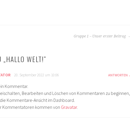
Gruppe 1 – Unser erster Beitrag
 „
HALLO WELT!
“
TATOR
20. September 2022 um 10:06
ANTWORTEN
t ein Kommentar.
eischalten, Bearbeiten und Löschen von Kommentaren zu beginnen,
 die Kommentare-Ansicht im Dashboard.
der Kommentatoren kommen von
Gravatar
.