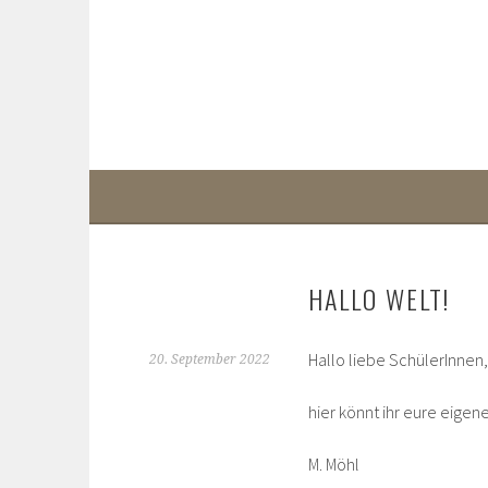
Springe
zum
Inhalt
HALLO WELT!
Hallo liebe SchülerInnen,
20. September 2022
hier könnt ihr eure eigen
M. Möhl