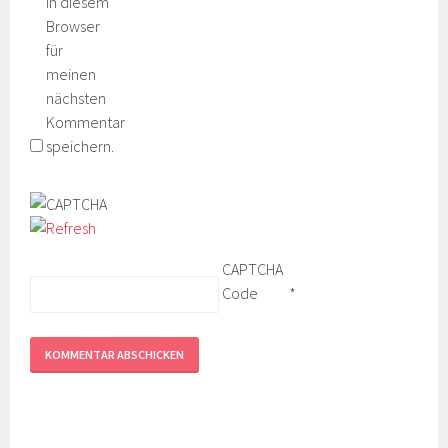
in diesem
Browser
für
meinen
nächsten
Kommentar
speichern.
CAPTCHA
Code
*