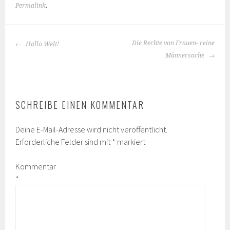
Permalink
.
BEITRAGS-
Die Rechte von Frauen- reine
Hallo Welt!
NAVIGATION
Männersache
SCHREIBE EINEN KOMMENTAR
Deine E-Mail-Adresse wird nicht veröffentlicht.
Erforderliche Felder sind mit
*
markiert
Kommentar
*