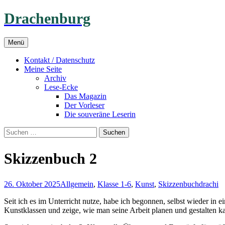
Drachenburg
Zum
Menü
Inhalt
springen
Kontakt / Datenschutz
Meine Seite
Archiv
Lese-Ecke
Das Magazin
Der Vorleser
Die souveräne Leserin
Suchen
nach:
Skizzenbuch 2
26. Oktober 2025
Allgemein
,
Klasse 1-6
,
Kunst
,
Skizzenbuch
drachi
Seit ich es im Unterricht nutze, habe ich begonnen, selbst wieder in 
Kunstklassen und zeige, wie man seine Arbeit planen und gestalten k