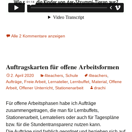
Alle 2 Kommentare anzeigen
Auftragskarten für offene Arbeitsformen
2. April 2020
4teachers
,
Schule
4teachers
,
Aufträge
,
Freie Arbeit
,
Lernatelier
,
Lernbuffet
,
Material
,
Offene
Arbeit
,
Offener Unterricht
,
Stationenarbeit
drachi
Für offene Arbeitsphasen habe ich Aufträge
zusammengetragen, die man für Lernbuffets,
Stationenarbeit, Lernateliers oder auch für Tagespläne
bzw. für die Stundentransparenz nutzen kann.
Die Aufträge sind farblich geordnet und beziehen sich auf