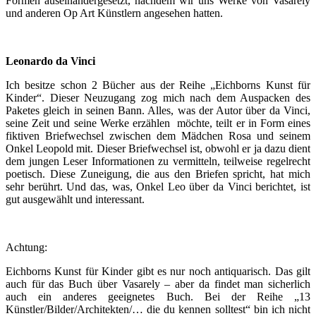
Formen auseinandergesetzt, nachdem wir uns Werke von Vasarely
und anderen Op Art Künstlern angesehen hatten.
Leonardo da Vinci
Ich besitze schon 2 Bücher aus der Reihe „Eichborns Kunst für
Kinder“. Dieser Neuzugang zog mich nach dem Auspacken des
Paketes gleich in seinen Bann. Alles, was der Autor über da Vinci,
seine Zeit und seine Werke erzählen möchte, teilt er in Form eines
fiktiven Briefwechsel zwischen dem Mädchen Rosa und seinem
Onkel Leopold mit. Dieser Briefwechsel ist, obwohl er ja dazu dient
dem jungen Leser Informationen zu vermitteln, teilweise regelrecht
poetisch. Diese Zuneigung, die aus den Briefen spricht, hat mich
sehr berührt. Und das, was, Onkel Leo über da Vinci berichtet, ist
gut ausgewählt und interessant.
Achtung:
Eichborns Kunst für Kinder gibt es nur noch antiquarisch. Das gilt
auch für das Buch über Vasarely – aber da findet man sicherlich
auch ein anderes geeignetes Buch. Bei der Reihe „13
Künstler/Bilder/Architekten/… die du kennen solltest“ bin ich nicht