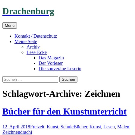
Drachenburg
Zum
Menü
Inhalt
springen
Kontakt / Datenschutz
Meine Seite
Archiv
Lese-Ecke
Das Magazin
Der Vorleser
Die souveräne Leserin
Suchen
nach:
Schlagwort-Archive: Zeichnen
Bücher für den Kunstunterricht
12. April 2018
Freizeit
,
Kunst
,
Schule
Bücher
,
Kunst
,
Lesen
,
Malen
,
Zeichnen
drachi