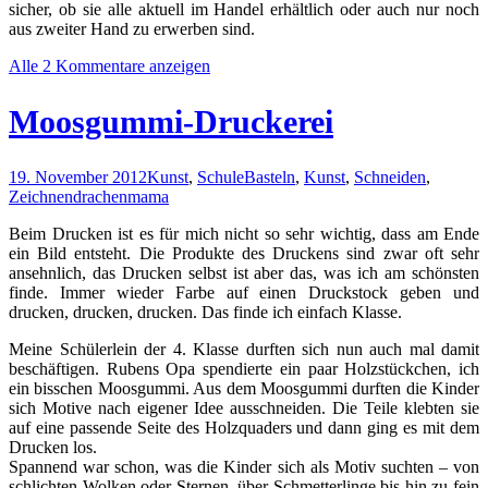
sicher, ob sie alle aktuell im Handel erhältlich oder auch nur noch
aus zweiter Hand zu erwerben sind.
Alle 2 Kommentare anzeigen
Moosgummi-Druckerei
19. November 2012
Kunst
,
Schule
Basteln
,
Kunst
,
Schneiden
,
Zeichnen
drachenmama
Beim Drucken ist es für mich nicht so sehr wichtig, dass am Ende
ein Bild entsteht. Die Produkte des Druckens sind zwar oft sehr
ansehnlich, das Drucken selbst ist aber das, was ich am schönsten
finde. Immer wieder Farbe auf einen Druckstock geben und
drucken, drucken, drucken. Das finde ich einfach Klasse.
Meine Schülerlein der 4. Klasse durften sich nun auch mal damit
beschäftigen. Rubens Opa spendierte ein paar Holzstückchen, ich
ein bisschen Moosgummi. Aus dem Moosgummi durften die Kinder
sich Motive nach eigener Idee ausschneiden. Die Teile klebten sie
auf eine passende Seite des Holzquaders und dann ging es mit dem
Drucken los.
Spannend war schon, was die Kinder sich als Motiv suchten – von
schlichten Wolken oder Sternen, über Schmetterlinge bis hin zu fein