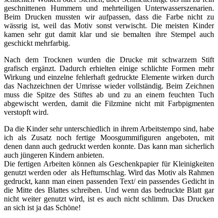
geschnittenen Hummern und mehrteiligen Unterwasserszenarien.
Beim Drucken mussten wir aufpassen, dass die Farbe nicht zu
wässrig ist, weil das Motiv sonst verwischt. Die meisten Kinder
kamen sehr gut damit klar und sie bemalten ihre Stempel auch
geschickt mehrfarbig.
Nach dem Trocknen wurden die Drucke mit schwarzem Stift
grafisch ergänzt. Dadurch erhielten einige schlichte Formen mehr
Wirkung und einzelne fehlerhaft gedruckte Elemente wirken durch
das Nachzeichnen der Umrisse wieder vollständig. Beim Zeichnen
muss die Spitze des Stiftes ab und zu an einem feuchten Tuch
abgewischt werden, damit die Filzmine nicht mit Farbpigmenten
verstopft wird.
Da die Kinder sehr unterschiedlich in ihrem Arbeitstempo sind, habe
ich als Zusatz noch fertige Moosgummifiguren angeboten, mit
denen dann auch gedruckt werden konnte. Das kann man sicherlich
auch jüngeren Kindern anbieten.
Die fertigen Arbeiten können als Geschenkpapier für Kleinigkeiten
genutzt werden oder als Heftumschlag. Wird das Motiv als Rahmen
gedruckt, kann man einen passenden Text/ ein passendes Gedicht in
die Mitte des Blattes schreiben. Und wenn das bedruckte Blatt gar
nicht weiter genutzt wird, ist es auch nicht schlimm. Das Drucken
an sich ist ja das Schöne!