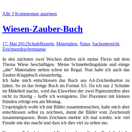
Alle 3 Kommentare anzeigen
Wiesen-Zauber-Buch
17. Mai 2012
Schule
Basteln
,
Materialien
,
Natur
,
Sachunterricht
,
Zeichnen
drachenmama
In den nächsten zwei Wochen dürfen sich meine Flexis mit dem
Thema Wiese beschäftigen. Meine Schmetterlingskiste und einige
„alte“ Materialien stehen schon im Regal. Nun habe ich auch das
Zauber-Klappbuch einsatzfertig.
Ich habe mich entschlossen das Buch aus A4-Zeichenkarton zu
falten. So ist das fertige Buch im Format A5. Da ich nur 2 Schnitte
im Mittelteil mache, wird das Einweben der zwei Papierstreifen aber
nicht zu fitzelig – hoffe ich wenigstens. Der Praxistest mit kleinen
Händen erfolgt erst am Montag.
Ursprünglich wolle ich mir Bilder zusammensuchen, habe mich aber
entschlossen selbst zu zeichnen, damit die Bilder vom Zeichenstil
zusammenpassen. Beim Zeichnen merkte ich mal wieder, wie viel
Freude mir das macht und dass ich dies viel zu selten tue.