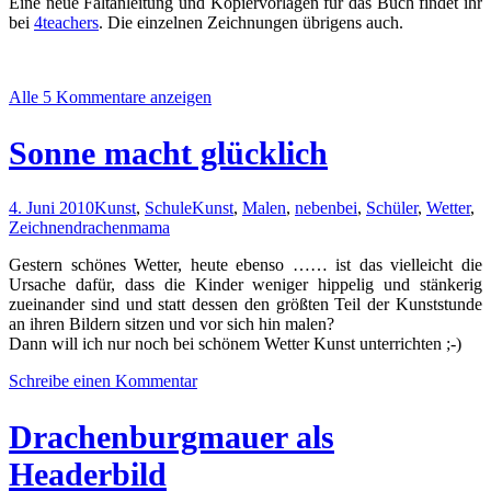
Eine neue Faltanleitung und Kopiervorlagen für das Buch findet ihr
bei
4teachers
. Die einzelnen Zeichnungen übrigens auch.
Alle 5 Kommentare anzeigen
Sonne macht glücklich
4. Juni 2010
Kunst
,
Schule
Kunst
,
Malen
,
nebenbei
,
Schüler
,
Wetter
,
Zeichnen
drachenmama
Gestern schönes Wetter, heute ebenso …… ist das vielleicht die
Ursache dafür, dass die Kinder weniger hippelig und stänkerig
zueinander sind und statt dessen den größten Teil der Kunststunde
an ihren Bildern sitzen und vor sich hin malen?
Dann will ich nur noch bei schönem Wetter Kunst unterrichten ;-)
Schreibe einen Kommentar
Drachenburgmauer als
Headerbild