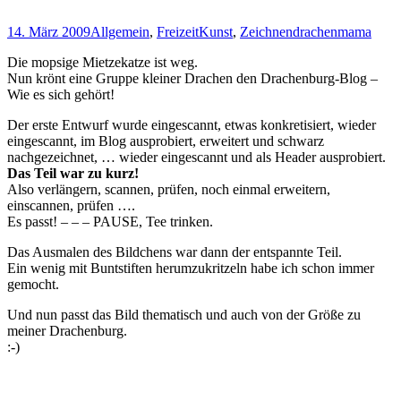
14. März 2009
Allgemein
,
Freizeit
Kunst
,
Zeichnen
drachenmama
Die mopsige Mietzekatze ist weg.
Nun krönt eine Gruppe kleiner Drachen den Drachenburg-Blog –
Wie es sich gehört!
Der erste Entwurf wurde eingescannt, etwas konkretisiert, wieder
eingescannt, im Blog ausprobiert, erweitert und schwarz
nachgezeichnet, … wieder eingescannt und als Header ausprobiert.
Das Teil war zu kurz!
Also verlängern, scannen, prüfen, noch einmal erweitern,
einscannen, prüfen ….
Es passt! – – – PAUSE, Tee trinken.
Das Ausmalen des Bildchens war dann der entspannte Teil.
Ein wenig mit Buntstiften herumzukritzeln habe ich schon immer
gemocht.
Und nun passt das Bild thematisch und auch von der Größe zu
meiner Drachenburg.
:-)