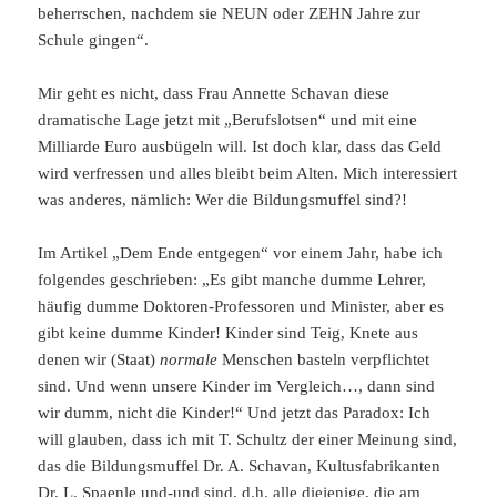
beherrschen, nachdem sie NEUN oder ZEHN Jahre zur
Schule gingen“.
Mir geht es nicht, dass Frau Annette Schavan diese
dramatische Lage jetzt mit „Berufslotsen“ und mit eine
Milliarde Euro ausbügeln will. Ist doch klar, dass das Geld
wird verfressen und alles bleibt beim Alten. Mich interessiert
was anderes, nämlich: Wer die Bildungsmuffel sind?!
Im Artikel „Dem Ende entgegen“ vor einem Jahr, habe ich
folgendes geschrieben: „Es gibt manche dumme Lehrer,
häufig dumme Doktoren-Professoren und Minister, aber es
gibt keine dumme Kinder! Kinder sind Teig, Knete aus
denen wir (Staat)
normale
Menschen basteln verpflichtet
sind. Und wenn unsere Kinder im Vergleich…, dann sind
wir dumm, nicht die Kinder!“ Und jetzt das Paradox: Ich
will glauben, dass ich mit T. Schultz der einer Meinung sind,
das die Bildungsmuffel Dr. A. Schavan, Kultusfabrikanten
Dr. L. Spaenle und-und sind, d.h. alle diejenige, die am