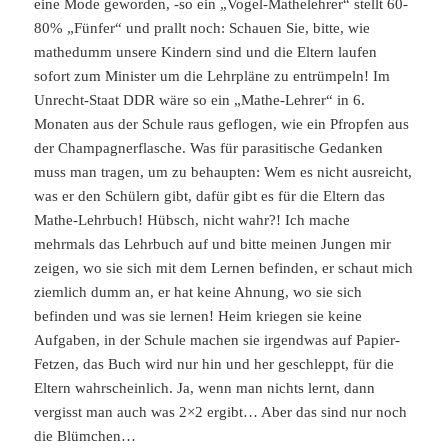
eine Mode geworden, -so ein „Vogel-Mathelehrer“ stellt 60-
80% „Fünfer“ und prallt noch: Schauen Sie, bitte, wie
mathedumm unsere Kindern sind und die Eltern laufen
sofort zum Minister um die Lehrpläne zu entrümpeln! Im
Unrecht-Staat DDR wäre so ein „Mathe-Lehrer“ in 6.
Monaten aus der Schule raus geflogen, wie ein Pfropfen aus
der Champagnerflasche. Was für parasitische Gedanken
muss man tragen, um zu behaupten: Wem es nicht ausreicht,
was er den Schülern gibt, dafür gibt es für die Eltern das
Mathe-Lehrbuch! Hübsch, nicht wahr?! Ich mache
mehrmals das Lehrbuch auf und bitte meinen Jungen mir
zeigen, wo sie sich mit dem Lernen befinden, er schaut mich
ziemlich dumm an, er hat keine Ahnung, wo sie sich
befinden und was sie lernen! Heim kriegen sie keine
Aufgaben, in der Schule machen sie irgendwas auf Papier-
Fetzen, das Buch wird nur hin und her geschleppt, für die
Eltern wahrscheinlich. Ja, wenn man nichts lernt, dann
vergisst man auch was 2×2 ergibt… Aber das sind nur noch
die Blümchen…