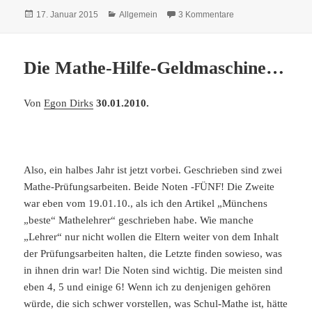
Veröffentlicht
Kategorien
zu Das Quadratwur
17. Januar 2015
Allgemein
3 Kommentare
am
Die Mathe-Hilfe-Geldmaschine…
Von
Egon Dirks
30.01.2010.
Also, ein halbes Jahr ist jetzt vorbei. Geschrieben sind zwei
Mathe-Prüfungsarbeiten. Beide Noten -FÜNF! Die Zweite
war eben vom 19.01.10., als ich den Artikel „Münchens
„beste“ Mathelehrer“ geschrieben habe. Wie manche
„Lehrer“ nur nicht wollen die Eltern weiter von dem Inhalt
der Prüfungsarbeiten halten, die Letzte finden sowieso, was
in ihnen drin war! Die Noten sind wichtig. Die meisten sind
eben 4, 5 und einige 6! Wenn ich zu denjenigen gehören
würde, die sich schwer vorstellen, was Schul-Mathe ist, hätte