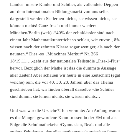
Landes -unsere Kinder und Schüler, als vollendete Deppen
auf dem Internationalen Bildungsmarkt von uns selbst
dargestellt werden: Sie lernen nichts, sie wissen nichts, sie
können nichts! Ganz frisch und immer wieder:
München/Berlin (wek) -“40% der zehnklässler sind nach
einem Jahr Mathematikunterricht so schlau, wie zuvor.., 8%
wissen nach der zehnten Klasse sogar weniger, als nach der
neunten.“ Dies,-so „Münchner Merkur“ Nr. 266
18/19.11…,-geht aus der nationalen Teilstudie „Pisa-1-Plus“
hervor. Bezüglich der Mathe ist das die dümmste Aussage
aller Zeiten! Aber schauen wir heute in eine Zeitschrift (egal
welche) rein, die vor 40, 30, 20. Jahren über das Thema
geschrieben hat, wir finden überall dasselbe -die Schüler
sind dumm, sie lernen nichts, sie wissen nichts…
Und was war die Ursache?! Ich vermute: Am Anfang waren
es die Mangel gewordene Kennt-nissen in der EM und als
Folge die Schulmathekrise /Gymnasien, Real- und alle
andere Schularten- das alles mathematisch zwischen ihnen