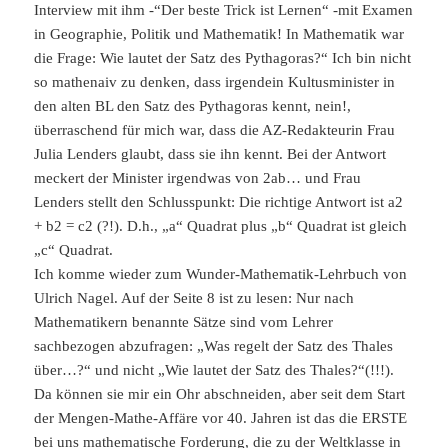
Interview mit ihm -“Der beste Trick ist Lernen“ -mit Examen
in Geographie, Politik und Mathematik! In Mathematik war
die Frage: Wie lautet der Satz des Pythagoras?“ Ich bin nicht
so mathenaiv zu denken, dass irgendein Kultusminister in
den alten BL den Satz des Pythagoras kennt, nein!,
überraschend für mich war, dass die AZ-Redakteurin Frau
Julia Lenders glaubt, dass sie ihn kennt. Bei der Antwort
meckert der Minister irgendwas von 2ab… und Frau
Lenders stellt den Schlusspunkt: Die richtige Antwort ist a2
+ b2 = c2 (?!). D.h., „a“ Quadrat plus „b“ Quadrat ist gleich
„c“ Quadrat.
Ich komme wieder zum Wunder-Mathematik-Lehrbuch von
Ulrich Nagel. Auf der Seite 8 ist zu lesen: Nur nach
Mathematikern benannte Sätze sind vom Lehrer
sachbezogen abzufragen: „Was regelt der Satz des Thales
über…?“ und nicht „Wie lautet der Satz des Thales?“(!!!).
Da können sie mir ein Ohr abschneiden, aber seit dem Start
der Mengen-Mathe-Affäre vor 40. Jahren ist das die ERSTE
bei uns mathematische Forderung, die zu der Weltklasse in