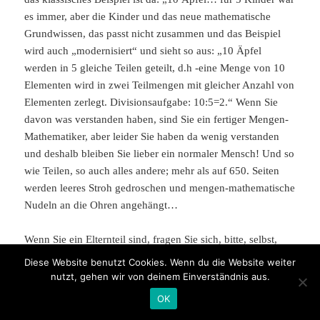
es immer, aber die Kinder und das neue mathematische
Grundwissen, das passt nicht zusammen und das Beispiel
wird auch „modernisiert“ und sieht so aus: „10 Äpfel
werden in 5 gleiche Teilen geteilt, d.h -eine Menge von 10
Elementen wird in zwei Teilmengen mit gleicher Anzahl von
Elementen zerlegt. Divisionsaufgabe: 10:5=2.“ Wenn Sie
davon was verstanden haben, sind Sie ein fertiger Mengen-
Mathematiker, aber leider Sie haben da wenig verstanden
und deshalb bleiben Sie lieber ein normaler Mensch! Und so
wie Teilen, so auch alles andere; mehr als auf 650. Seiten
werden leeres Stroh gedroschen und mengen-mathematische
Nudeln an die Ohren angehängt…
Wenn Sie ein Elternteil sind, fragen Sie sich, bitte, selbst,
was bei Ihnen der Matheunterricht in der Schule (damals)
Diese Website benutzt Cookies. Wenn du die Website weiter
war und was davon im Kopf geblieben ist? Wenn Sie mit der
nutzt, gehen wir von deinem Einverständnis aus.
Mathe nach dem Schulabschluss nichts zu tun hatten:
OK
Nichts! Sie können sich nicht Mal erinnern, um was es sich