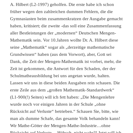
A. Hilbert (L2-1997) geholfen. Die erste habe ich schon
früher wegen den zahlreichen dummen Fehlern, die die
Gymnasiasten beim zusammenkratzen der Ausgabe gemacht
haben, kritisiert; die zweite -das soll eine Zusammenfassung
aller Bestleistungen der „modernen“ Deutschen Mengen-
Mathematik sein. Vor 10.Jahren wollte Dr. A. Hilbert diese
seine „Mathematik“ sogar als „derzeitige mathematische
Grundwissen“ haben (aus dem Vorwort), aber, Gott sei
Dank, die Zeit der Mengen-Mathematik ist vorbei, mehr, die
Zeit ist gekommen, die Antwort für den Schaden, der der
Schulmatheausbildung bei uns angetan wurde, halten.
Lassen wir uns in diese beiden Ausgaben rein schauen. Die
erste Zeile aus dem „großen Mathematik-Standardwerk“
(L1-900(!) Seiten) will ich fett haben: „Die Mengenlehre
wurde noch vor einigen Jahren in der Schule „ohne
Rücksicht auf Verluste“ betrieben.“ Schauen Sie, bitte, wie
man als dumme Schafe, das gesamte Volk behandeln kann!
Wir Mathe-Götter der Mengen-Mathe-Industrie…ohne
Rücksicht auf Verluste… Hübsch, nicht wahr?! Jetzt will ich