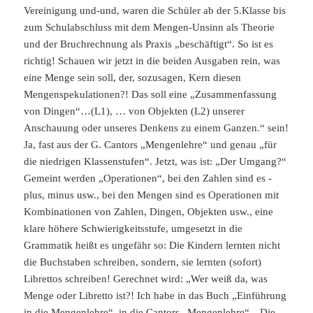
Vereinigung und-und, waren die Schüler ab der 5.Klasse bis
zum Schulabschluss mit dem Mengen-Unsinn als Theorie
und der Bruchrechnung als Praxis „beschäftigt“. So ist es
richtig! Schauen wir jetzt in die beiden Ausgaben rein, was
eine Menge sein soll, der, sozusagen, Kern diesen
Mengenspekulationen?! Das soll eine „Zusammenfassung
von Dingen“…(L1), … von Objekten (L2) unserer
Anschauung oder unseres Denkens zu einem Ganzen.“ sein!
Ja, fast aus der G. Cantors „Mengenlehre“ und genau „für
die niedrigen Klassenstufen“. Jetzt, was ist: „Der Umgang?“
Gemeint werden „Operationen“, bei den Zahlen sind es -
plus, minus usw., bei den Mengen sind es Operationen mit
Kombinationen von Zahlen, Dingen, Objekten usw., eine
klare höhere Schwierigkeitsstufe, umgesetzt in die
Grammatik heißt es ungefähr so: Die Kindern lernten nicht
die Buchstaben schreiben, sondern, sie lernten (sofort)
Librettos schreiben! Gerechnet wird: „Wer weiß da, was
Menge oder Libretto ist?! Ich habe in das Buch „Einführung
in die Mengenlehre“, in die Cantors „Mengenlehre“, „Die,-