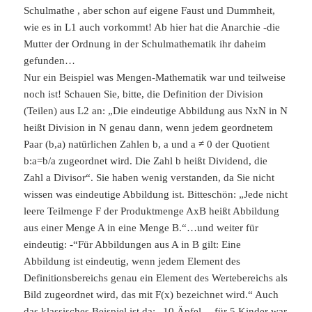
Schulmathe , aber schon auf eigene Faust und Dummheit,
wie es in L1 auch vorkommt! Ab hier hat die Anarchie -die
Mutter der Ordnung in der Schulmathematik ihr daheim
gefunden…
Nur ein Beispiel was Mengen-Mathematik war und teilweise
noch ist! Schauen Sie, bitte, die Definition der Division
(Teilen) aus L2 an: „Die eindeutige Abbildung aus NxN in N
heißt Division in N genau dann, wenn jedem geordnetem
Paar (b,a) natürlichen Zahlen b, a und a ≠ 0 der Quotient
b:a=b/a zugeordnet wird. Die Zahl b heißt Dividend, die
Zahl a Divisor“. Sie haben wenig verstanden, da Sie nicht
wissen was eindeutige Abbildung ist. Bitteschön: „Jede nicht
leere Teilmenge F der Produktmenge AxB heißt Abbildung
aus einer Menge A in eine Menge B.“…und weiter für
eindeutig: -“Für Abbildungen aus A in B gilt: Eine
Abbildung ist eindeutig, wenn jedem Element des
Definitionsbereichs genau ein Element des Wertebereichs als
Bild zugeordnet wird, das mit F(x) bezeichnet wird.“ Auch
das klassisches Beispiel ist da: „10 Äpfel… für 5 Kinder war