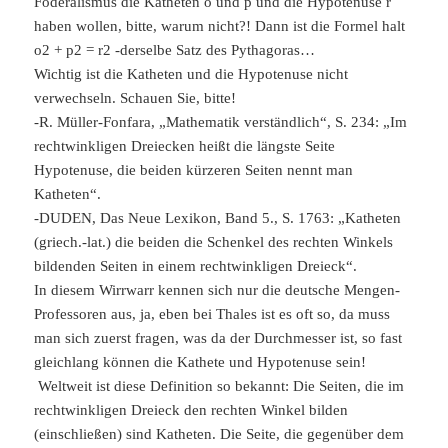
Föderalismus die Katheten o und p und die Hypotenuse r
haben wollen, bitte, warum nicht?! Dann ist die Formel halt
o2 + p2 = r2 -derselbe Satz des Pythagoras…
Wichtig ist die Katheten und die Hypotenuse nicht
verwechseln. Schauen Sie, bitte!
-R. Müller-Fonfara, „Mathematik verständlich“, S. 234: „Im
rechtwinkligen Dreiecken heißt die längste Seite
Hypotenuse, die beiden kürzeren Seiten nennt man
Katheten“.
-DUDEN, Das Neue Lexikon, Band 5., S. 1763: „Katheten
(griech.-lat.) die beiden die Schenkel des rechten Winkels
bildenden Seiten in einem rechtwinkligen Dreieck“.
In diesem Wirrwarr kennen sich nur die deutsche Mengen-
Professoren aus, ja, eben bei Thales ist es oft so, da muss
man sich zuerst fragen, was da der Durchmesser ist, so fast
gleichlang können die Kathete und Hypotenuse sein!
Weltweit ist diese Definition so bekannt: Die Seiten, die im
rechtwinkligen Dreieck den rechten Winkel bilden
(einschließen) sind Katheten. Die Seite, die gegenüber dem