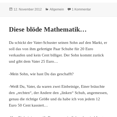
Veröffentlicht
Kategorien
zu Die Mathe-Hil
12. November 2012
Allgemein
1 Kommentar
am
Diese blöde Mathematik…
Da schickt der Vater-Schuster seinen Sohn auf den Markt, er
soll das von ihm gefertigte Paar Schuhe für 20 Euro
verkaufen und kein Cent billiger. Der Sohn kommt zurück
und gibt dem Vater 25 Euro…
-Mein Sohn, wie hast Du das geschafft?
-Weiß Du, Vater, da waren zwei Einbeinige, Einer bräuchte
den „rechten“, der Andere den „linken“ Schuh, angemessen,
genau die richtige Größe und da habe ich von jedem 12
Euro 50 Cent kassiert…