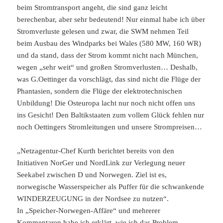
beim Stromtransport angeht, die sind ganz leicht
berechenbar, aber sehr bedeutend! Nur einmal habe ich über
Stromverluste gelesen und zwar, die SWM nehmen Teil
beim Ausbau des Windparks bei Wales (580 MW, 160 WR)
und da stand, dass der Strom kommt nicht nach München,
wegen „sehr weit“ und großen Stromverlusten… Deshalb,
was G.Oettinger da vorschlägt, das sind nicht die Flüge der
Phantasien, sondern die Flüge der elektrotechnischen
Unbildung! Die Osteuropa lacht nur noch nicht offen uns
ins Gesicht! Den Baltikstaaten zum vollem Glück fehlen nur
noch Oettingers Stromleitungen und unsere Strompreisen…
„Netzagentur-Chef Kurth berichtet bereits von den
Initiativen NorGer und NordLink zur Verlegung neuer
Seekabel zwischen D und Norwegen. Ziel ist es,
norwegische Wasserspeicher als Puffer für die schwankende
WINDERZEUGUNG in der Nordsee zu nutzen“.
In „Speicher-Norwegen-Affäre“ und mehrerer
Kommentaren habe ich erklärt, wie ich das Problem