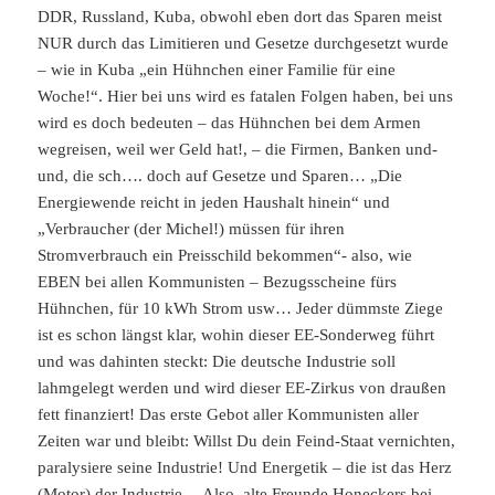
DDR, Russland, Kuba, obwohl eben dort das Sparen meist
NUR durch das Limitieren und Gesetze durchgesetzt wurde
– wie in Kuba „ein Hühnchen einer Familie für eine
Woche!“.
Hier bei uns wird es fatalen Folgen haben, bei uns
wird es doch bedeuten – das Hühnchen bei dem Armen
wegreisen, weil wer Geld hat!, – die Firmen, Banken und-
und, die sch…. doch auf Gesetze und Sparen… „Die
Energiewende reicht in jeden Haushalt hinein“ und
„Verbraucher (der Michel!) müssen für ihren
Stromverbrauch ein Preisschild bekommen“- also, wie
EBEN bei allen Kommunisten – Bezugsscheine fürs
Hühnchen, für 10 kWh Strom usw… Jeder dümmste Ziege
ist es schon längst klar, wohin dieser EE-Sonderweg führt
und was dahinten steckt: Die deutsche Industrie soll
lahmgelegt werden und wird dieser EE-Zirkus von draußen
fett finanziert! Das erste Gebot aller Kommunisten aller
Zeiten war und bleibt: Willst Du dein Feind-Staat vernichten,
paralysiere seine Industrie! Und Energetik – die ist das Herz
(Motor) der Industrie… Also, alte Freunde Honeckers bei