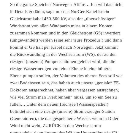
So die ganze Speicher-Norwegen-Affäre… Ich will das nicht
in Details erklären, sage nur das NorGer-Kabel ist ein
Gleichstromkabel 450-500 kV, also der „überschüssiger“
Windstrom von allen Windparks muss in einem Knoten
zusammen kommen und in den Gleichstrom (GS) invertiert
(umgewandelt) werden (eine sehr teure Prozedur!) und dann
kommt er GS halt per Kabel nach Norwegen. Jetzt kommt
die Rückwandlung in der Wechselstrom (WS), der zu den
riesigen (unseren) Pumpenstationen geleitet wird, die die
riesige Wassermengen von einer Ebene in eine höhere
Ebene pumpen sollen, der Volumen des oberen Sees soll wie
zwei Bodenseen sein, das haben auch unsere „geniale“ EE-
Doktoren ausgerechnet, haben aber vergessen ausrechnen,
wie viel Strom man „verbrennen“ muss, um so ein See zu
füllen…
Unter dem neuen Hochsee (Wasserspeicher)
befindet sich eine riesige (unsere) Stromerzeuger-Station
(Generatoren), die das gespeicherte Wasser, wenn in D der
Wind nicht weht, ZURÜCK in den Wechselstrom
umwandeln, dann kommt der WS zur Umwandlung in GS,