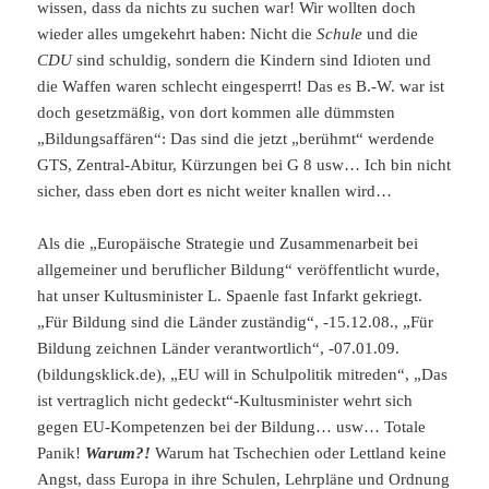
wissen, dass da nichts zu suchen war! Wir wollten doch
wieder alles umgekehrt haben: Nicht die
Schule
und die
CDU
sind schuldig, sondern die Kindern sind Idioten und
die Waffen waren schlecht eingesperrt! Das es B.-W. war ist
doch gesetzmäßig, von dort kommen alle dümmsten
„Bildungsaffären“: Das sind die jetzt „berühmt“ werdende
GTS, Zentral-Abitur, Kürzungen bei G 8 usw… Ich bin nicht
sicher, dass eben dort es nicht weiter knallen wird…
Als die „Europäische Strategie und Zusammenarbeit bei
allgemeiner und beruflicher Bildung“ veröffentlicht wurde,
hat unser Kultusminister L. Spaenle fast Infarkt gekriegt.
„Für Bildung sind die Länder zuständig“, -15.12.08., „Für
Bildung zeichnen Länder verantwortlich“, -07.01.09.
(bildungsklick.de), „EU will in Schulpolitik mitreden“, „Das
ist vertraglich nicht gedeckt“-Kultusminister wehrt sich
gegen EU-Kompetenzen bei der Bildung… usw… Totale
Panik!
Warum?!
Warum hat Tschechien oder Lettland keine
Angst, dass Europa in ihre Schulen, Lehrpläne und Ordnung