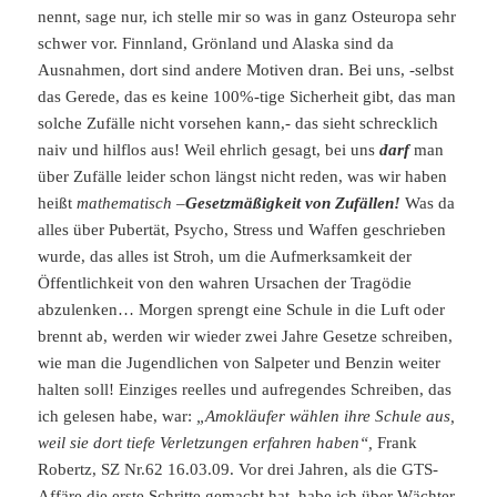
nennt, sage nur, ich stelle mir so was in ganz Osteuropa sehr
schwer vor. Finnland, Grönland und Alaska sind da
Ausnahmen, dort sind andere Motiven dran. Bei uns, -selbst
das Gerede, das es keine 100%-tige Sicherheit gibt, das man
solche Zufälle nicht vorsehen kann,- das sieht schrecklich
naiv und hilflos aus! Weil ehrlich gesagt, bei uns
darf
man
über Zufälle leider schon längst nicht reden, was wir haben
heißt
mathematisch –
Gesetzmäßigkeit von Zufällen!
Was da
alles über Pubertät, Psycho, Stress und Waffen geschrieben
wurde, das alles ist Stroh, um die Aufmerksamkeit der
Öffentlichkeit von den wahren Ursachen der Tragödie
abzulenken… Morgen sprengt eine Schule in die Luft oder
brennt ab, werden wir wieder zwei Jahre Gesetze schreiben,
wie man die Jugendlichen von Salpeter und Benzin weiter
halten soll! Einziges reelles und aufregendes Schreiben, das
ich gelesen habe, war:
„Amokläufer wählen ihre Schule aus,
weil sie dort
tiefe Verletzungen erfahren haben“,
Frank
Robertz, SZ Nr.62 16.03.09. Vor drei Jahren, als die GTS-
Affäre die erste Schritte gemacht hat, habe ich über Wächter