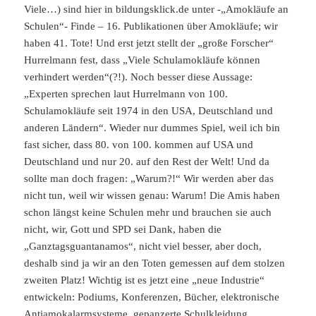
Viele…) sind hier in bildungsklick.de unter -„Amokläufe an
Schulen“- Finde – 16. Publikationen über Amokläufe; wir
haben 41. Tote! Und erst jetzt stellt der „große Forscher“
Hurrelmann fest, dass „Viele Schulamokläufe können
verhindert werden“(?!). Noch besser diese Aussage:
„Experten sprechen laut Hurrelmann von 100.
Schulamokläufe seit 1974 in den USA, Deutschland und
anderen Ländern“. Wieder nur dummes Spiel, weil ich bin
fast sicher, dass 80. von 100. kommen auf USA und
Deutschland und nur 20. auf den Rest der Welt! Und da
sollte man doch fragen: „Warum?!“ Wir werden aber das
nicht tun, weil wir wissen genau: Warum! Die Amis haben
schon längst keine Schulen mehr und brauchen sie auch
nicht, wir, Gott und SPD sei Dank, haben die
„Ganztagsguantanamos“, nicht viel besser, aber doch,
deshalb sind ja wir an den Toten gemessen auf dem stolzen
zweiten Platz! Wichtig ist es jetzt eine „neue Industrie“
entwickeln: Podiums, Konferenzen, Bücher, elektronische
Antiamokalarmsysteme, gepanzerte Schulkleidung,