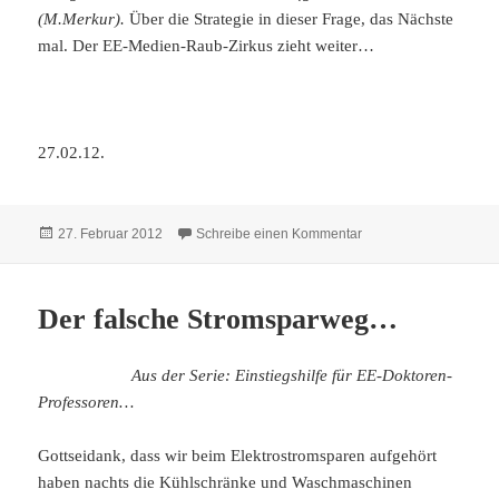
(M.Merkur).
Über die Strategie in dieser Frage, das Nächste
mal. Der EE-Medien-Raub-Zirkus zieht weiter…
27.02.12.
Veröffentlicht
zu Der Überschüssige
27. Februar 2012
Schreibe einen Kommentar
am
Der falsche Stromsparweg…
Aus der Serie: Einstiegshilfe für EE-Doktoren-
Professoren…
Gottseidank, dass wir beim Elektrostromsparen aufgehört
haben nachts die Kühlschränke und Waschmaschinen