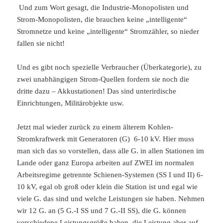
Und zum Wort gesagt, die Industrie-Monopolisten und
Strom-Monopolisten, die brauchen keine „intelligente“
Stromnetze und keine „intelligente“ Stromzähler, so nieder
fallen sie nicht!
Und es gibt noch spezielle Verbraucher (Überkategorie), zu
zwei unabhängigen Strom-Quellen fordern sie noch die
dritte dazu – Akkustationen! Das sind unterirdische
Einrichtungen, Militärobjekte usw.
Jetzt mal wieder zurück zu einem älterem Kohlen-
Stromkraftwerk mit Generatoren (G) 6-10 kV. Hier muss
man sich das so vorstellen, dass alle G. in allen Stationen im
Lande oder ganz Europa arbeiten auf ZWEI im normalen
Arbeitsregime getrennte Schienen-Systemen (SS I und II) 6-
10 kV, egal ob groß oder klein die Station ist und egal wie
viele G. das sind und welche Leistungen sie haben. Nehmen
wir 12 G. an (5 G.-I SS und 7 G.-II SS), die G. können
verschiedene Leistungsgröße haben, die Leistung aber auf