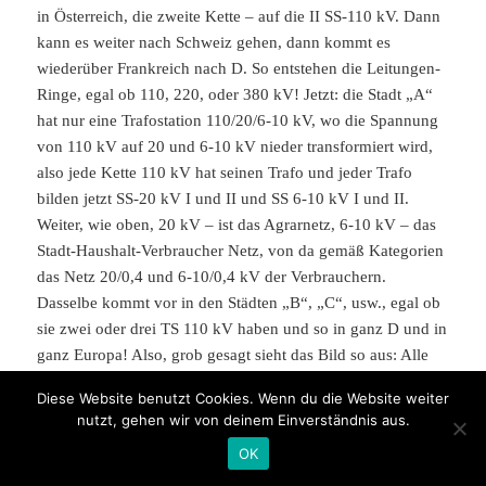
in Österreich, die zweite Kette – auf die II SS-110 kV. Dann
kann es weiter nach Schweiz gehen, dann kommt es
wiederüber Frankreich nach D. So entstehen die Leitungen-
Ringe, egal ob 110, 220, oder 380 kV! Jetzt: die Stadt „A“
hat nur eine Trafostation 110/20/6-10 kV, wo die Spannung
von 110 kV auf 20 und 6-10 kV nieder transformiert wird,
also jede Kette 110 kV hat seinen Trafo und jeder Trafo
bilden jetzt SS-20 kV I und II und SS 6-10 kV I und II.
Weiter, wie oben, 20 kV – ist das Agrarnetz, 6-10 kV – das
Stadt-Haushalt-Verbraucher Netz, von da gemäß Kategorien
das Netz 20/0,4 und 6-10/0,4 kV der Verbrauchern.
Dasselbe kommt vor in den Städten „B“, „C“, usw., egal ob
sie zwei oder drei TS 110 kV haben und so in ganz D und in
ganz Europa! Also, grob gesagt sieht das Bild so aus: Alle
G. in Europa, deren Stromnetze gemeinsam verbunden sind,
Diese Website benutzt Cookies. Wenn du die Website weiter
egal auf welcher Spannungshöhe, sind auf zwei ungefähr
nutzt, gehen wir von deinem Einverständnis aus.
gleiche Hälfte verteilt und arbeiten auf ZWEI getrennte
OK
Schienen-Systemen I und II und im normalen Regime bilden
damit ZWEI unabhängige Strom-Quellen, wo die Eine die