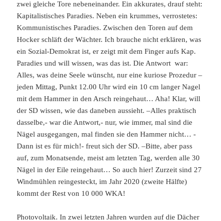
zwei gleiche Tore nebeneinander. Ein akkurates, drauf steht:
Kapitalistisches Paradies. Neben ein krummes, verrostetes:
Kommunistisches Paradies. Zwischen den Toren auf dem
Hocker schläft der Wächter. Ich brauche nicht erklären, was
ein Sozial-Demokrat ist, er zeigt mit dem Finger aufs Kap.
Paradies und will wissen, was das ist. Die Antwort war:
Alles, was deine Seele wünscht, nur eine kuriose Prozedur –
jeden Mittag, Punkt 12.00 Uhr wird ein 10 cm langer Nagel
mit dem Hammer in den Arsch reingehaut… Aha! Klar, will
der SD wissen, wie das daneben aussieht. –Alles praktisch
dasselbe,- war die Antwort,- nur, wie immer, mal sind die
Nägel ausgegangen, mal finden sie den Hammer nicht… -
Dann ist es für mich!- freut sich der SD. –Bitte, aber pass
auf, zum Monatsende, meist am letzten Tag, werden alle 30
Nägel in der Eile reingehaut… So auch hier! Zurzeit sind 27
Windmühlen reingesteckt, im Jahr 2020 (zweite Hälfte)
kommt der Rest von 10 000 WKA!
Photovoltaik. In zwei letzten Jahren wurden auf die Dächer