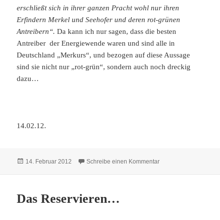
erschließt sich in ihrer ganzen Pracht wohl nur ihren
Erfindern Merkel und Seehofer und deren rot-grünen
Antreibern“.
Da kann ich nur sagen, dass die besten
Antreiber der Energiewende waren und sind alle in
Deutschland „Merkurs“, und bezogen auf diese Aussage
sind sie nicht nur „rot-grün“, sondern auch noch dreckig
dazu…
14.02.12.
Veröffentlicht
zu Die Pfeiler der E
14. Februar 2012
Schreibe einen Kommentar
am
Das Reservieren…