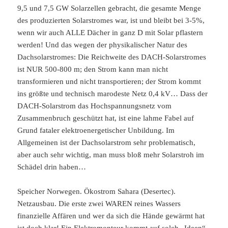
9,5 und 7,5 GW Solarzellen gebracht, die gesamte Menge
des produzierten Solarstromes war, ist und bleibt bei 3-5%,
wenn wir auch ALLE Dächer in ganz D mit Solar pflastern
werden! Und das wegen der physikalischer Natur des
Dachsolarstromes: Die Reichweite des DACH-Solarstromes
ist NUR 500-800 m; den Strom kann man nicht
transformieren und nicht transportieren; der Strom kommt
ins größte und technisch marodeste Netz 0,4 kV… Dass der
DACH-Solarstrom das Hochspannungsnetz vom
Zusammenbruch geschützt hat, ist eine lahme Fabel auf
Grund fataler elektroenergetischer Unbildung. Im
Allgemeinen ist der Dachsolarstrom sehr problematisch,
aber auch sehr wichtig, man muss bloß mehr Solarstroh im
Schädel drin haben…
Speicher Norwegen. Ökostrom Sahara (Desertec).
Netzausbau. Die erste zwei WAREN reines Wassers
finanzielle Affären und wer da sich die Hände gewärmt hat
ist doch klar! Ein Elektromonteur kommt auf solch „Ideen“