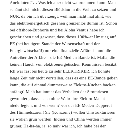
Anekdoten!“… Was ich aber nicht wahrnehmen kann: Man
schämt sich nicht diesen Blödsinn in die Welt zu setzen und
NUR, da bin ich überzeugt, weil man nicht mal ahnt, wie
das elektroenergetisch gesehen grenzenlos dumm ist! Schon
bei offshore-Euphorie und bei Alpha Ventus habe ich
geschrieben und gewusst, dass dieser 100%-er Umstieg auf
EE (bei heutigem Stande der Wissenschaft und der
Energiewirtschaft!) nur eine finanzielle Affäre ist und die
Antreiber der Affäre – die EE-Medien-Bande ist, Mafia, die
keinen Hauch von elektroenergetischen Kenntnissen besitzt.
Ich war fast bis heute zu sehr ELEKTRIKER, ich konnte
lange Zeit mir nicht vorstellen, dass es eine EE-Bande geben
kann, die auf einmal dummerweise Elektro-Kuchen backen
anfängt! Mich hat immer das Verhalten der Stromriesen
gewundert, dass sie so ohne Wehr ihre Elektro-Macht
niederlegten, und vor wem?-vor der EE-Meden-Depperei
des Himmelszaren! Sie (Konzerne) wollen Umstrukturieren,
sie wollen grün werden, Indien und China werden immer
grüner, Ha-ha-ha, ja, so naiv war ich, ich habe bei der