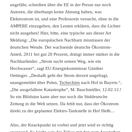
ungefähr, schreiben über die EE in der Presse nur noch
Autoren, die überhaupt keine Ahnung haben, was
Elektrostrom ist, und eine Professorin versucht, ohne in die
AMPERE einzugehen, den Leuten erklären, dass die Lichter
nicht ausgehen! Hier, bitte, eine typische aus dieser Art
Meldung: „Die europäischen Nachbarn misstrauen der
deutschen Wende. Der wachsende deutsche Ökostrom-
Anteil, 2011 bei gut 20 Prozent, drängt immer stärker in die
Nachbarländer. „Strom sucht seinen Weg, wie ein
Hochwasser“, sagt EU-Energiekommissar Günther
Oettinger. „Deshalb geht der Strom derzeit ungefragt,
unangemeldet über Polen,
Tschechien
nach Hof in Bayern.“,
„Die ausgefallene Katastrophe“, M. Bauchmüller, 12.02.12.!
So ein Blödsinn kann aber nur noch die Süddeutsche
Zeitung in die Welt setzen. Da fehlt nur, dass der Ökostrom
direkt zu der geplanten Elektro-Tankstelle in Hof fließt…
Also, der Knackpunkt ist vorbei und jetzt wird es richtig
spannend. So leicht, wie der Zirkus mit den zum Aussterben