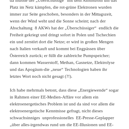
da musste der „Überschüssige“ mit dem Atomstrom um das
Platz im Netz kämpfen, die rot-grüne Elektronen wurden
immer zur Seite geschoben, besonders in der Mittagszeit,
wenn der Wind weht und die Sonne scheint; nach der
Abschaltung 8 AKWs hat der „Überschüssiger“ endlich die
Freiheit gekriegt und dringt sofort in Polen und Tschechien
ein und zerstört dort die Netze; er wird in großen Mengen
nach Italien verkauft und kommt bei Engpässen über
Österreich zurück; er füllt die zahlreiche Pumpspeicher;
dann kommen Wasserstoff, Methan, Gasnetze, Elektrolyse
und das Apogäum-die „neue“ Technologien haben ihr
letztes Wort noch nicht gesagt (?!).
Ich habe mehrmals betont, dass diese „Energiewende“ sogar
in Rahmen einer EE-Medien-Affäre vor allem ein
elektroenergetisches Problem ist und da sind vor allem die
elektroenergetische Kenntnisse gefragt, nicht dieses
schwachsinniges unprofessionelles EE-Presse-Geplapper
„über alles-irgendwas rund um die EE-Illusionen und EE-